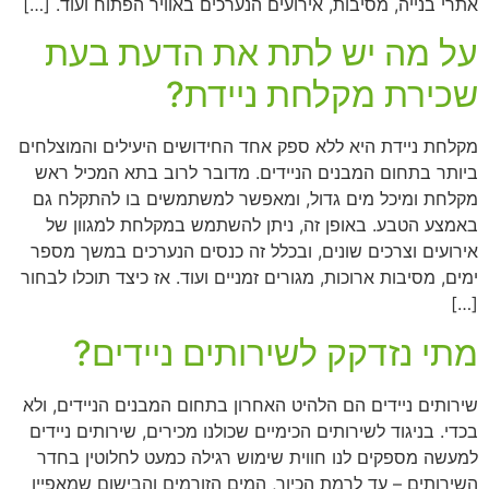
אתרי בנייה, מסיבות, אירועים הנערכים באוויר הפתוח ועוד. […]
על מה יש לתת את הדעת בעת
שכירת מקלחת ניידת?
מקלחת ניידת היא ללא ספק אחד החידושים היעילים והמוצלחים
ביותר בתחום המבנים הניידים. מדובר לרוב בתא המכיל ראש
מקלחת ומיכל מים גדול, ומאפשר למשתמשים בו להתקלח גם
באמצע הטבע. באופן זה, ניתן להשתמש במקלחת למגוון של
אירועים וצרכים שונים, ובכלל זה כנסים הנערכים במשך מספר
ימים, מסיבות ארוכות, מגורים זמניים ועוד. אז כיצד תוכלו לבחור
[…]
מתי נזדקק לשירותים ניידים?
שירותים ניידים הם הלהיט האחרון בתחום המבנים הניידים, ולא
בכדי. בניגוד לשירותים הכימיים שכולנו מכירים, שירותים ניידים
למעשה מספקים לנו חווית שימוש רגילה כמעט לחלוטין בחדר
השירותים – עד לרמת הכיור, המים הזורמים והבישום שמאפיין