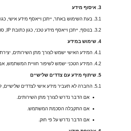
3. איסוף מידע
3.1. בעת השימוש באתר, ייתכן וייאסף מידע אישי, כגון שם, טלפון, כתובת דוא"ל ופרטים נוספים שתספקו מרצונכם.
3.2. בנוסף, ייתכן וייאסף מידע טכני, כגון כתובת IP, סוג הדפדפן, מערכת ההפעלה וזמני גישה.
4. שימוש במידע
4.1. המידע האישי ישמש לצורך מתן השירותים, יצירת קשר, שליחת הצעות מחיר ועדכונים.
4.2. המידע הטכני ישמש לשיפור חוויית המשתמש, אבטחת האתר וניתוח סטטיסטי.
5. שיתוף מידע עם צדדים שלישיים
5.1. החברה לא תעביר מידע אישי לצדדים שלישיים, למעט במקרים הבאים:
אם הדבר נדרש לצורך מתן השירותים.
אם התקבלה הסכמת המשתמש.
אם הדבר נדרש על פי חוק.