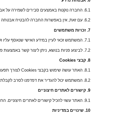
6. אבטחת מידע
6.1. החברה נוקטת באמצעים סבירים לשמירה על אבטחת המידע האישי.
6.2. עם זאת, אין באפשרות החברה להבטיח אבטחה מוחלטת, והיא לא תישא באחריות לנזקים שייגרמו עקב חדירה לא מורשית למערכותיה.
7. זכויות משתמשים
7.1. המשתמש זכאי לעיין במידע האישי שנאסף עליו ולבקש תיקון או מחיקה של מידע שגוי.
7.2. לביצוע פניות בנושא, ניתן ליצור קשר באמצעות פרטי ההתקשרות המופיעים באתר.
8. קבצי Cookies
8.1. האתר עושה שימוש בקבצי Cookies לצורך תפעולו השוטף ושיפור חוויית המשתמש.
8.2. המשתמש יכול להגדיר את דפדפנו לסרב לקבלת Cookies, אך ייתכן שחלק מהפונקציות באתר לא יפעלו כהלכה.
9. קישורים לאתרים חיצוניים
9.1. האתר עשוי להכיל קישורים לאתרים חיצוניים. החברה אינה אחראית לתכנים או למדיניות הפרטיות של אתרים אלו.
10. שינויים במדיניות